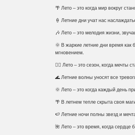
🌴 Лето – это когда мир вокруг ста
🍦 Летние дни учат нас наслаждат
🎶 Лето – это мелодия жизни, звуч
🌞 В жаркие летние дни время как 
мгновением.
🚴‍♂️ Лето – это сезон, когда мечты
🌊 Летние волны уносят все тревоги
🌞 Лето – это когда каждый день п
🌴 В летнем тепле скрыта своя маги
🍉 Летние ночи полны звезд и мечт
🌺 Лето – это время, когда сердце 