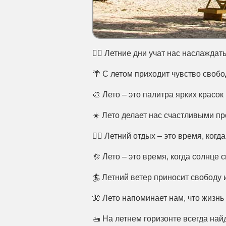
🚴‍♂️ Летние дни учат нас наслажд
🌴 С летом приходит чувство своб
🎨 Лето – это палитра ярких красо
☀️ Лето делает нас счастливыми про
🏊‍♂️ Летний отдых – это время, ко
🌞 Лето – это время, когда солнце 
🏄 Летний ветер приносит свободу
🌺 Лето напоминает нам, что жизнь
🚤 На летнем горизонте всегда на